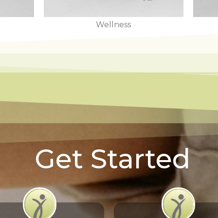
Wellness
Get Started