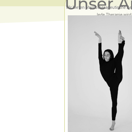
Unser 
Wir bieten physiotherapeutische Be
Jede Therapie wird