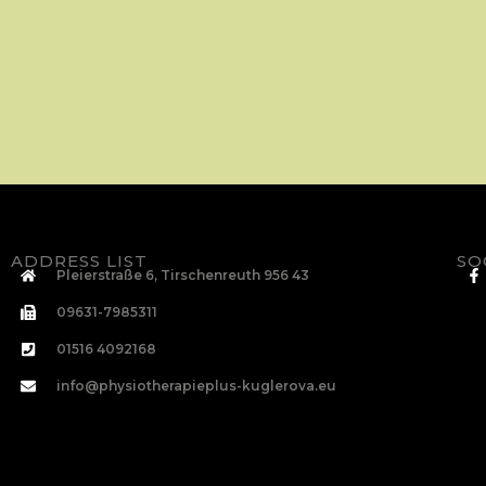
ADDRESS LIST
SO
Pleierstraße 6, Tirschenreuth 956 43
09631-7985311
01516 4092168
info@physiotherapieplus-kuglerova.eu