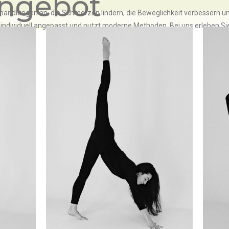
Angebot
handlungen an, die Schmerzen lindern, die Beweglichkeit verbessern un
 individuell angepasst und nutzt moderne Methoden. Bei uns erleben S